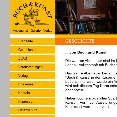
GESCHICHTE
Startseite
Geschichte
... von Buch und Kunst
ZVAB
Die wahren Abenteuer sind im 
Laden - vollgestopft mit Büche
Veranstaltungen
Das wahre Abenteuer begann a
Verlag
"Buch & Kunst" in der Kaserne
Lebensmittelladen wurde ein An
Erlesenes
wird seit diesem Tag literarisc
angeboten.
Kontakt
Neben Büchern aus allen Spar
Impressum
Kunst in Form von Ausstellung
Kleinkunst werden serviert.
Datenschutz