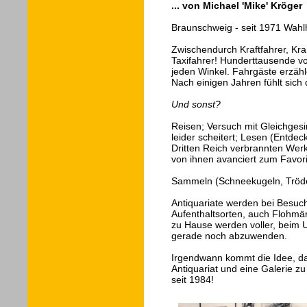
... von Michael 'Mike' Kröger
Braunschweig - seit 1971 Wahlh
Zwischendurch Kraftfahrer, Kr
Taxifahrer! Hunderttausende vo
jeden Winkel. Fahrgäste erzähle
Nach einigen Jahren fühlt sic
Und sonst?
Reisen; Versuch mit Gleichges
leider scheitert; Lesen (Entdec
Dritten Reich verbrannten Werke
von ihnen avanciert zum Favori
Sammeln (Schneekugeln, Trödel
Antiquariate werden bei Besuc
Aufenthaltsorten, auch Flohmä
zu Hause werden voller, beim U
gerade noch abzuwenden.
Irgendwann kommt die Idee, d
Antiquariat und eine Galerie z
seit 1984!