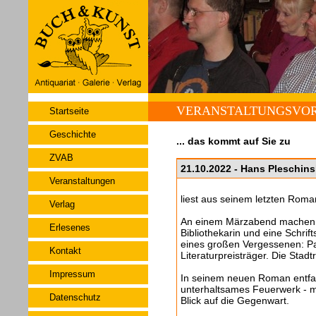
VERANSTALTUNGSVO
Startseite
Geschichte
... das kommt auf Sie zu
ZVAB
21.10.2022 - Hans Pleschins
Veranstaltungen
liest aus seinem letzten Rom
Verlag
An einem Märzabend machen si
Erlesenes
Bibliothekarin und eine Schrift
eines großen Vergessenen: P
Kontakt
Literaturpreisträger. Die Sta
Impressum
In seinem neuen Roman entfac
unterhaltsames Feuerwerk - m
Datenschutz
Blick auf die Gegenwart.